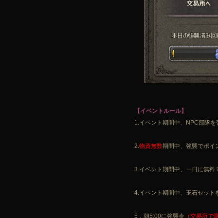
【イベントルール】
1.イベント期間中、NPC部隊
2.
物資無数
期間中、強襲でポイ
3.イベント期間中、一日に無料
4.イベント期間中、玉石セット
5．朝5:00に強襲令
（交易所で