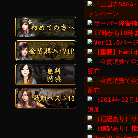
『三国志SAG
ャンペーン
サーバー障害補
17時から19
Ver11.0
【重要】Fam
「金貨消費で金
配布
「金貨消費で金
配布
（2014年12
追加
（追記あり）サ
（追記あり）接